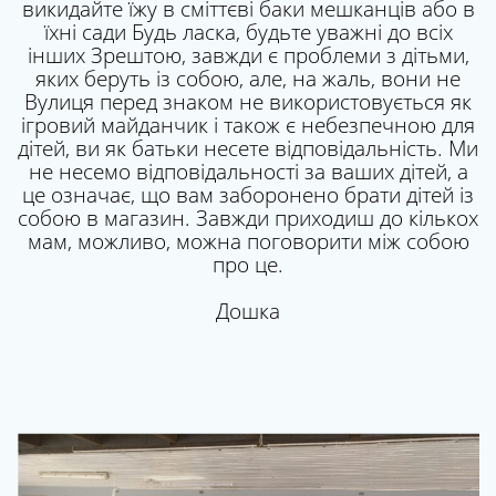
викидайте їжу в сміттєві баки мешканців або в
їхні сади Будь ласка, будьте уважні до всіх
інших Зрештою, завжди є проблеми з дітьми,
яких беруть із собою, але, на жаль, вони не
Вулиця перед знаком не використовується як
ігровий майданчик і також є небезпечною для
дітей, ви як батьки несете відповідальність. Ми
не несемо відповідальності за ваших дітей, а
це означає, що вам заборонено брати дітей із
собою в магазин. Завжди приходиш до кількох
мам, можливо, можна поговорити між собою
про це.
Дошка