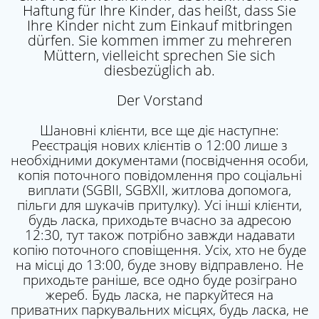
Haftung für Ihre Kinder, das heißt, dass Sie
Ihre Kinder nicht zum Einkauf mitbringen
dürfen. Sie kommen immer zu mehreren
Müttern, vielleicht sprechen Sie sich
diesbezüglich ab.
Der Vorstand
Шановні клієнти, все ще діє наступне:
Реєстрація нових клієнтів о 12:00 лише з
необхідними документами (посвідчення особи,
копія поточного повідомлення про соціальні
виплати (SGBII, SGBXII, житлова допомога,
пільги для шукачів притулку). Усі інші клієнти,
будь ласка, приходьте вчасно за адресою
12:30, тут також потрібно завжди надавати
копію поточного сповіщення. Усіх, хто не буде
на місці до 13:00, буде знову відправлено. Не
приходьте раніше, все одно буде розіграно
жереб. Будь ласка, не паркуйтеся на
приватних паркувальних місцях, будь ласка, не