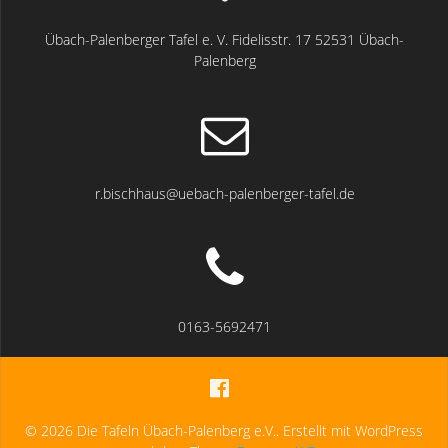
Übach-Palenberger Tafel e. V. Fidelisstr. 17 52531 Übach-
Palenberg
r.bischhaus@uebach-palenberger-tafel.de
0163-5692471
© 2026 Die Tafeln Übach-Palenberg e.V.. Erstellt mit WordPress