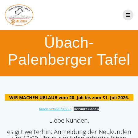
Zum
Inhalt
springen
Übach-
Palenberger Tafel
WIR MACHEN URLAUB vom 20. Juli bis zum 31. Juli 2026.
KundeninfoÜP29.8.22
Herunterladen
Liebe Kunden,
es gilt weiterhin: Anmeldung der Neukunden