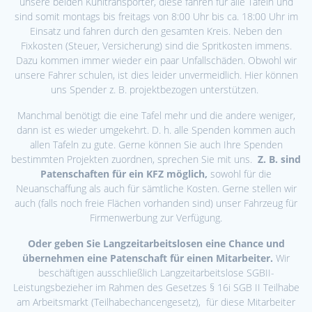
unsere beiden Kühltransporter, diese fahren für alle Tafeln und
sind somit montags bis freitags von 8:00 Uhr bis ca. 18:00 Uhr im
Einsatz und fahren durch den gesamten Kreis. Neben den
Fixkosten (Steuer, Versicherung) sind die Spritkosten immens.
Dazu kommen immer wieder ein paar Unfallschäden. Obwohl wir
unsere Fahrer schulen, ist dies leider unvermeidlich. Hier können
uns Spender z. B. projektbezogen unterstützen.
Manchmal benötigt die eine Tafel mehr und die andere weniger,
dann ist es wieder umgekehrt. D. h. alle Spenden kommen auch
allen Tafeln zu gute. Gerne können Sie auch Ihre Spenden
bestimmten Projekten zuordnen, sprechen Sie mit uns.
Z. B. sind
Patenschaften für ein KFZ möglich,
sowohl für die
Neuanschaffung als auch für sämtliche Kosten. Gerne stellen wir
auch (falls noch freie Flächen vorhanden sind) unser Fahrzeug für
Firmenwerbung zur Verfügung.
Oder geben Sie Langzeitarbeitslosen eine Chance und
übernehmen eine Patenschaft für einen Mitarbeiter.
Wir
beschäftigen ausschließlich Langzeitarbeitslose SGBII-
Leistungsbezieher im Rahmen des Gesetzes § 16i SGB II Teilhabe
am Arbeitsmarkt (Teilhabechancengesetz), für diese Mitarbeiter