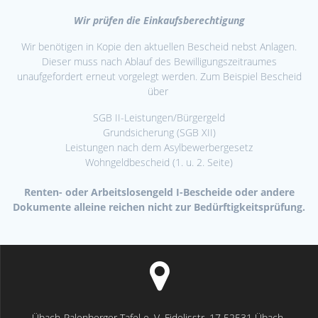
Wir prüfen die Einkaufsberechtigung
Wir benötigen in Kopie den aktuellen Bescheid nebst Anlagen.
Dieser muss nach Ablauf des Bewilligungszeitraumes
unaufgefordert erneut vorgelegt werden. Zum Beispiel Bescheid
über
SGB II-Leistungen/Bürgergeld
Grundsicherung (SGB XII)
Leistungen nach dem Asylbewerbergesetz
Wohngeldbescheid (1. u. 2. Seite)
Renten- oder Arbeitslosengeld I-Bescheide oder andere
Dokumente alleine reichen nicht zur Bedürftigkeitsprüfung.
Übach-Palenberger Tafel e. V. Fidelisstr. 17 52531 Übach-